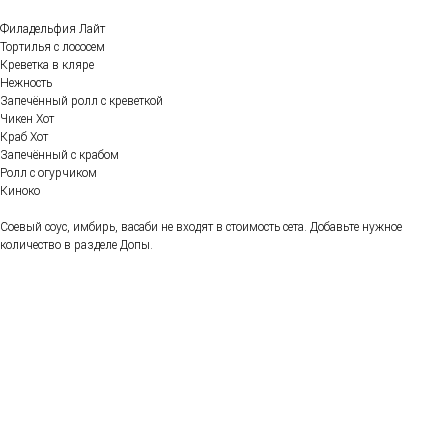
Филадельфия Лайт
Тортилья с лососем
Креветка в кляре
Нежность
Запечённый ролл с креветкой
Чикен Хот
Краб Хот
Запечённый с крабом
Ролл с огурчиком
Киноко
Соевый соус, имбирь, васаби не входят в стоимость сета. Добавьте нужное
количество в разделе Допы.