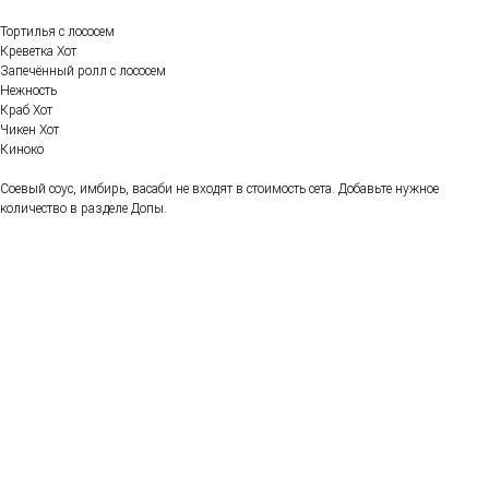
Тортилья с лососем
Креветка Хот
Запечённый ролл с лососем
Нежность
Краб Хот
Чикен Хот
Киноко
Соевый соус, имбирь, васаби не входят в стоимость сета. Добавьте нужное
количество в разделе Допы.